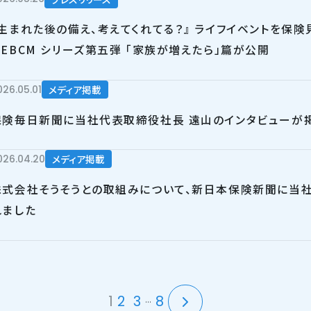
『生まれた後の備え、考えてくれてる？』 ライフイベントを保険
WEBCM シリーズ第五弾 「家族が増えたら」篇が公開
026.05.01
メディア掲載
保険毎日新聞に当社代表取締役社長 遠山のインタビューが
026.04.20
メディア掲載
株式会社そうそうとの取組みについて、新日本保険新聞に当
れました
1
2
3
8
...